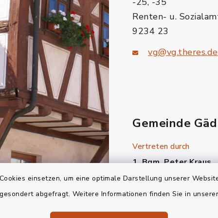
-25, -35
Renten- u. Sozialam
9234 23
vg@vg.theres.de
Gemeinde Gäd
Vertreten durch
1. Bgm. Peter Kraus
Cookies einsetzen, um eine optimale Darstellung unserer Website
Ostendstraße 6
97503 Gädheim
 gesondert abgefragt. Weitere Informationen finden Sie in unser
Tel.: 0 97 27 / 4 04