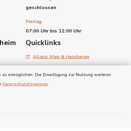
geschlossen
Freitag:
07:00 Uhr bis 12:00 Uhr
heim
Quicklinks
Allianz Main & Hassberge
Landratsamt Hassberge
 zu ermöglichen. Die Einwilligung zur Nutzung weiterer
Gemeinde Theres
en
Datenschutzhinweisen
.
Gemeinde Wonfurt
.de
made by inixmedia