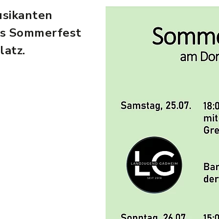
usikanten
as Sommerfest
latz.