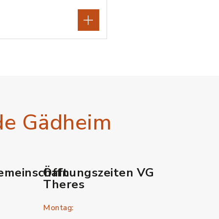
de Gädheim
emeinschaft
Öffnungszeiten VG
Theres
Montag: