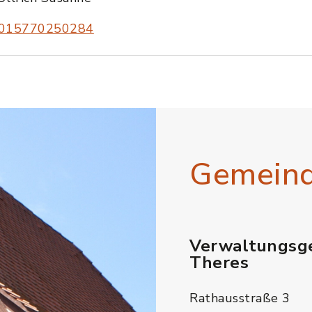
015770250284
Gemein
Verwaltungsg
Theres
Rathausstraße 3