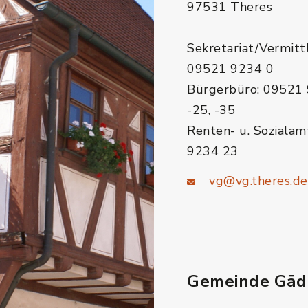
97531 Theres
Sekretariat/Vermitt
09521 9234 0
Bürgerbüro: 09521 
-25, -35
Renten- u. Sozialam
9234 23
vg@vg.theres.de
Gemeinde Gäd