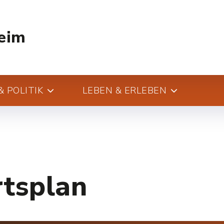
eim
 POLITIK
LEBEN & ERLEBEN
rtsplan