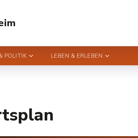
eim
 POLITIK
LEBEN & ERLEBEN
rtsplan