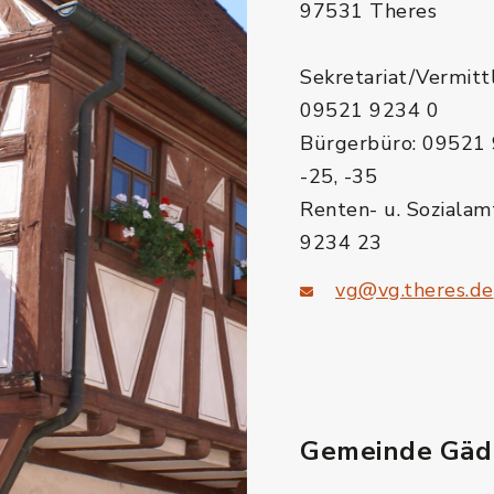
97531 Theres
Sekretariat/Vermitt
09521 9234 0
Bürgerbüro: 09521 
-25, -35
Renten- u. Sozialam
9234 23
vg@vg.theres.de
Gemeinde Gäd