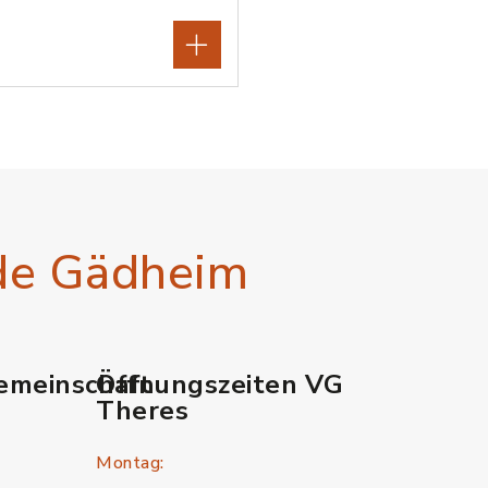
de Gädheim
emeinschaft
Öffnungszeiten VG
Theres
Montag: