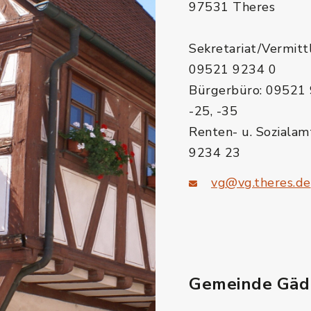
97531 Theres
Sekretariat/Vermitt
09521 9234 0
Bürgerbüro: 09521 
-25, -35
Renten- u. Sozialam
9234 23
vg@vg.theres.de
Gemeinde Gäd