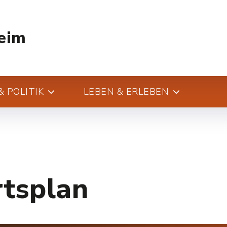
eim
 POLITIK
LEBEN & ERLEBEN
rtsplan