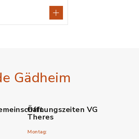
de Gädheim
emeinschaft
Öffnungszeiten VG
Theres
Montag: