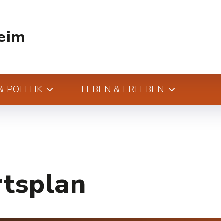
eim
 POLITIK
LEBEN & ERLEBEN
rtsplan