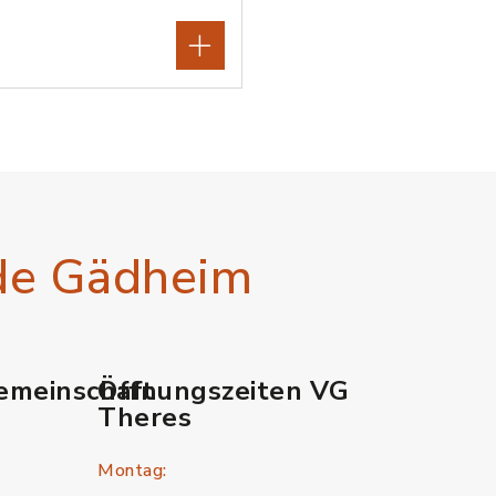
de Gädheim
emeinschaft
Öffnungszeiten VG
Theres
Montag: