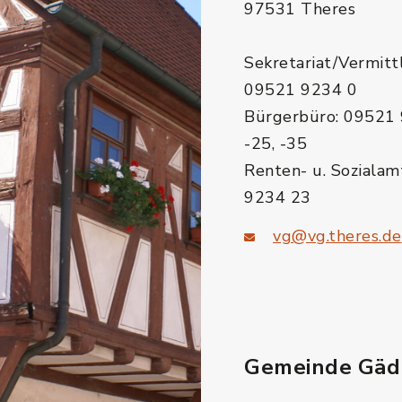
97531 Theres
Sekretariat/Vermitt
09521 9234 0
Bürgerbüro: 09521 
-25, -35
Renten- u. Sozialam
9234 23
vg@vg.theres.de
Gemeinde Gäd